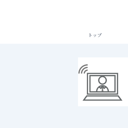
内
容
を
ス
キ
トップ
ッ
プ
営
業
代
行