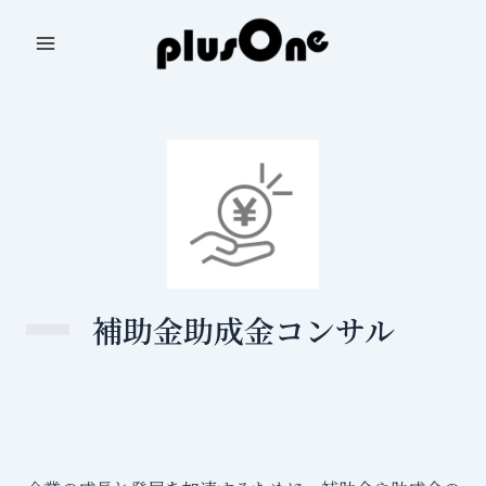
内
容
Main
を
ス
Menu
キ
ッ
プ
補
助
金
助
補助金助成金コンサル
成
金
コ
ン